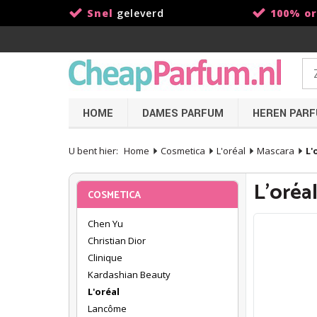
Snel
geleverd
100% or
HOME
DAMES PARFUM
HEREN PAR
U bent hier:
Home
Cosmetica
L'oréal
Mascara
L'
L'oréa
COSMETICA
Chen Yu
Christian Dior
Clinique
Kardashian Beauty
L'oréal
Lancôme