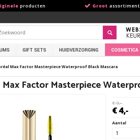
iginele
producten
Groot
assortiment
FUMS
GIFT SETS
HUIDVERZORGING
COSMETICA
oréal Max Factor Masterpiece Waterproof Black Mascara
l Max Factor Masterpiece Waterpr
€
9,
-
€
4,
-
Aantal