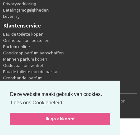
Privacyverklaring
Betalingsmogelijkheden
Levering
Klantenservice
Eau de toilette kopen
Online parfum bestellen
Parfum online
Goedkoop parfum aanschaffen
Mannen parfum kopen
Outlet parfum winkel
Eau de toilette eau de parfum
Groothandel parfum
Nieuwe parfums zoeken
Deze website maakt gebruik van cookies.
Copyright © 2014-2026 Cheapparfum | Gerealiseerd door
Lees ons Cookiebeleid
met
Ik ga akkoord