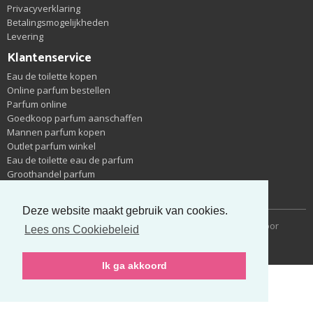
Privacyverklaring
Betalingsmogelijkheden
Levering
Klantenservice
Eau de toilette kopen
Online parfum bestellen
Parfum online
Goedkoop parfum aanschaffen
Mannen parfum kopen
Outlet parfum winkel
Eau de toilette eau de parfum
Groothandel parfum
Nieuwe parfums zoeken
Deze website maakt gebruik van cookies.
Copyright © 2014-2026 Cheapparfum | Gerealiseerd door
Lees ons Cookiebeleid
met
Ik ga akkoord