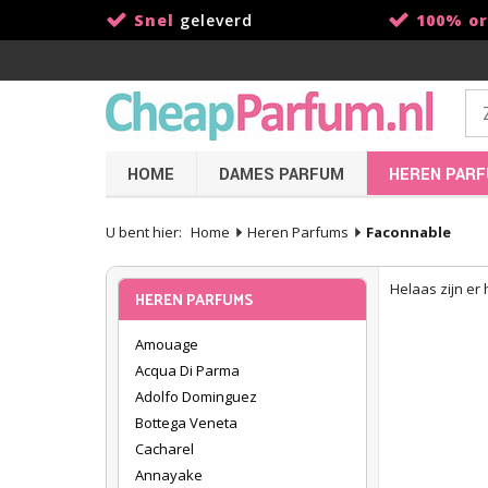
Snel
geleverd
100% or
HOME
DAMES PARFUM
HEREN PAR
U bent hier:
Home
Heren Parfums
Faconnable
Helaas zijn er
HEREN PARFUMS
Amouage
Acqua Di Parma
Adolfo Dominguez
Bottega Veneta
Cacharel
Annayake