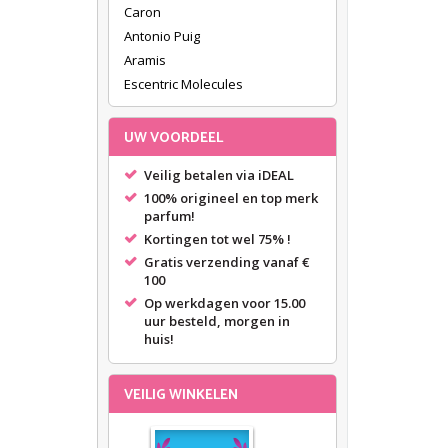
Caron
Antonio Puig
Aramis
Escentric Molecules
Azzaro
Guy Laroche
UW VOORDEEL
Banana Republic
Veilig betalen via iDEAL
James Bond 007
100% origineel en top merk
Lancome
parfum!
Mercedes Benz
Kortingen tot wel 75% !
Michael Kors
Gratis verzending vanaf €
Missoni
100
Ralph Lauren
Op werkdagen voor 15.00
uur besteld, morgen in
Boucheron
huis!
Bruno Banani
Burberry
VEILIG WINKELEN
Bvlgari
Calvin Klein
Carolina Herrera