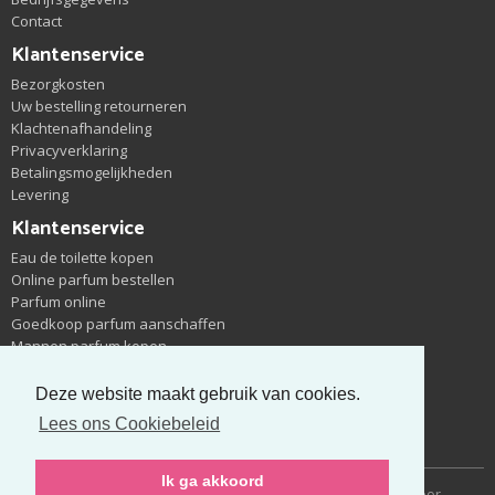
Contact
Klantenservice
Bezorgkosten
Uw bestelling retourneren
Klachtenafhandeling
Privacyverklaring
Betalingsmogelijkheden
Levering
Klantenservice
Eau de toilette kopen
Online parfum bestellen
Parfum online
Goedkoop parfum aanschaffen
Mannen parfum kopen
Outlet parfum winkel
Eau de toilette eau de parfum
Deze website maakt gebruik van cookies.
Groothandel parfum
Lees ons Cookiebeleid
Nieuwe parfums zoeken
Ik ga akkoord
Copyright © 2014-2026 Cheapparfum | Gerealiseerd door