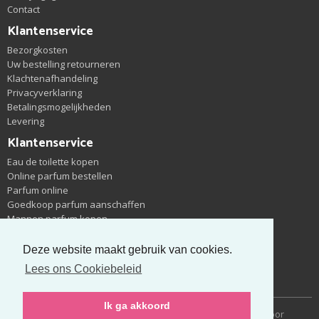
Contact
Klantenservice
Bezorgkosten
Uw bestelling retourneren
Klachtenafhandeling
Privacyverklaring
Betalingsmogelijkheden
Levering
Klantenservice
Eau de toilette kopen
Online parfum bestellen
Parfum online
Goedkoop parfum aanschaffen
Mannen parfum kopen
Outlet parfum winkel
Eau de toilette eau de parfum
Deze website maakt gebruik van cookies.
Groothandel parfum
Lees ons Cookiebeleid
Nieuwe parfums zoeken
Ik ga akkoord
Copyright © 2014-2026 Cheapparfum | Gerealiseerd door